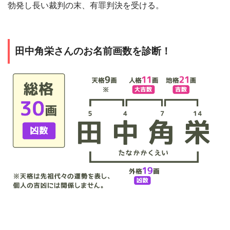
勃発し長い裁判の末、有罪判決を受ける。
田中角栄さんのお名前画数を診断！