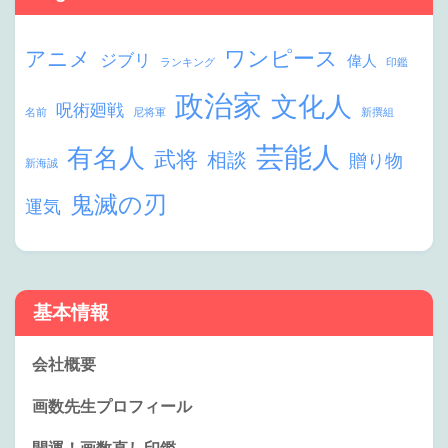
ワンピース
アニメ
ジブリ
偉人
ランキング
印鑑
政治家
文化人
呪術廻戦
名前
尼将軍
新撰組
芸能人
有名人
武将
相談
贈り物
新海誠
鬼滅の刃
運気
基本情報
会社概要
画数先生プロフィール