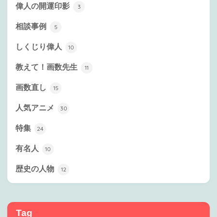
偉人の開運印影
3
相談事例
5
しくじり偉人
10
教えて！画数先生
11
画数直し
15
人気アニメ
30
特集
24
有名人
10
歴史の人物
12
Tag