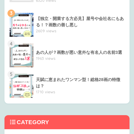
6320 views
3
【独立・開業する方必見】屋号や会社名にもあ
る！？画数の善し悪し
2609 views
4
あの人が？画数が悪い意外な有名人の名前3選
1963 views
5
天賦に恵まれたワンマン型！総格28画の特徴
は？
1710 views
CATEGORY