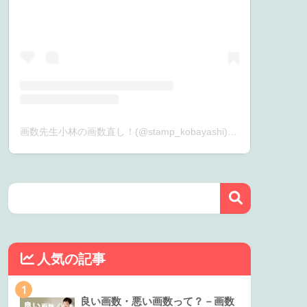
画数先生小林の画数直し！(@stamp_kobayashi)がシェアした投稿
人気の記事
1
良い画数・悪い画数って？－画数