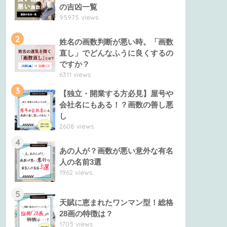
の吉凶一覧
95975 views
2
姓名の画数判断が悪い時。「画数
直し」でどんなふうに良くするの
ですか？
6311 views
3
【独立・開業する方必見】屋号や
会社名にもある！？画数の善し悪
し
2608 views
4
あの人が？画数が悪い意外な有名
人の名前3選
1962 views
5
天賦に恵まれたワンマン型！総格
28画の特徴は？
1705 views