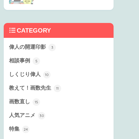
CATEGORY
偉人の開運印影
3
相談事例
5
しくじり偉人
10
教えて！画数先生
11
画数直し
15
人気アニメ
30
特集
24