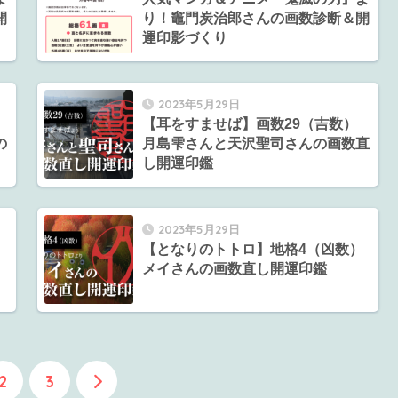
開
り！竈門炭治郎さんの画数診断＆開
運印影づくり
2023年5月29日
【耳をすませば】画数29（吉数）
の
月島雫さんと天沢聖司さんの画数直
し開運印鑑
2023年5月29日
【となりのトトロ】地格4（凶数）
メイさんの画数直し開運印鑑
2
3