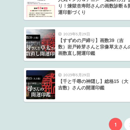
り！煉獄杏寿郎さんの画数診断＆
運印影づくり
2023年5月29日
【すずめの戸締り】画数39（吉
数）岩戸鈴芽さんと宗像草太さん
画数直し開運印鑑
2023年5月29日
【千と千尋の神隠し】総格15（大
吉数）さんの開運印鑑
1