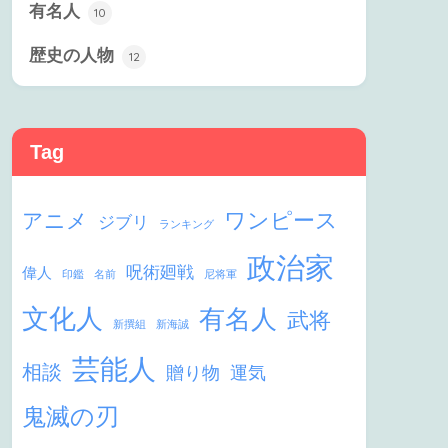
有名人
10
歴史の人物
12
Tag
ワンピース
アニメ
ジブリ
ランキング
政治家
呪術廻戦
偉人
印鑑
名前
尼将軍
文化人
有名人
武将
新撰組
新海誠
芸能人
相談
贈り物
運気
鬼滅の刃