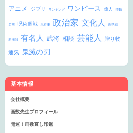
ワンピース
アニメ
ジブリ
偉人
ランキング
印鑑
政治家
文化人
呪術廻戦
名前
尼将軍
新撰組
芸能人
有名人
武将
相談
贈り物
新海誠
鬼滅の刃
運気
基本情報
会社概要
画数先生プロフィール
開運！画数直し印鑑