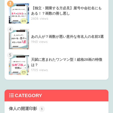
3
【独立・開業する方必見】屋号や会社名にも
ある！？画数の善し悪し
2608 views
4
あの人が？画数が悪い意外な有名人の名前3選
1963 views
5
天賦に恵まれたワンマン型！総格28画の特徴
は？
1705 views
CATEGORY
偉人の開運印影
3