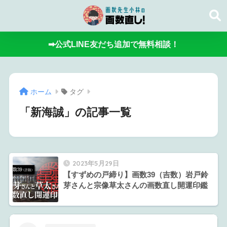
➡公式LINE友だち追加で無料相談！
ホーム
タグ
「新海誠」の記事一覧
2023年5月29日
【すずめの戸締り】画数39（吉数）岩戸鈴
芽さんと宗像草太さんの画数直し開運印鑑