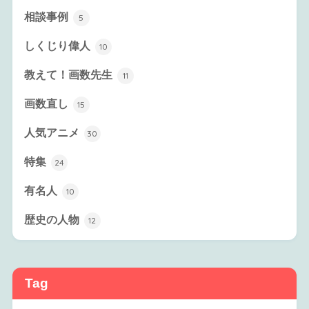
相談事例
5
しくじり偉人
10
教えて！画数先生
11
画数直し
15
人気アニメ
30
特集
24
有名人
10
歴史の人物
12
Tag