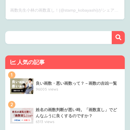
画数先生小林の画数直し！(@stamp_kobayashi)がシェアした投稿
人気の記事
1
良い画数・悪い画数って？－画数の吉凶一覧
96005 views
2
姓名の画数判断が悪い時。「画数直し」でど
んなふうに良くするのですか？
6313 views