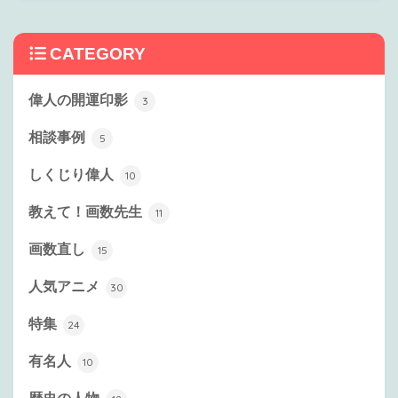
CATEGORY
偉人の開運印影
3
相談事例
5
しくじり偉人
10
教えて！画数先生
11
画数直し
15
人気アニメ
30
特集
24
有名人
10