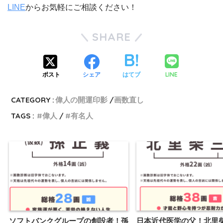
LINE
からお気軽にご相談ください！
SHARE
LINE
ポスト
シェア
はてブ
CATEGORY :
偉人の開運印影
画数直し
TAGS :
偉人
有名人
ソフトバンクグループの創設者！孫
日本近代医学の父！北里