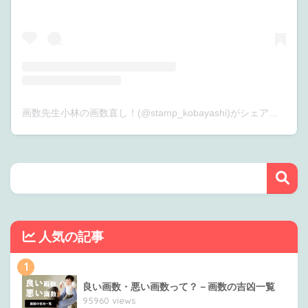
画数先生小林の画数直し！(@stamp_kobayashi)がシェアした投稿
人気の記事
1
良い画数・悪い画数って？－画数の吉凶一覧
95960 views