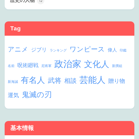
歴史の人物
12
Tag
ワンピース
アニメ
ジブリ
偉人
ランキング
印鑑
政治家
文化人
呪術廻戦
名前
尼将軍
新撰組
芸能人
有名人
武将
相談
贈り物
新海誠
鬼滅の刃
運気
基本情報