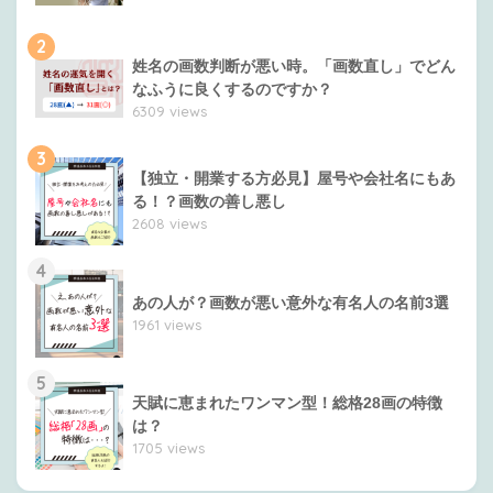
2
姓名の画数判断が悪い時。「画数直し」でどん
なふうに良くするのですか？
6309 views
3
【独立・開業する方必見】屋号や会社名にもあ
る！？画数の善し悪し
2608 views
4
あの人が？画数が悪い意外な有名人の名前3選
1961 views
5
天賦に恵まれたワンマン型！総格28画の特徴
は？
1705 views