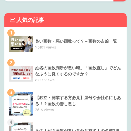
人気の記事
1
良い画数・悪い画数って？－画数の吉凶一覧
96101 views
2
姓名の画数判断が悪い時。「画数直し」でどん
なふうに良くするのですか？
6327 views
3
【独立・開業する方必見】屋号や会社名にもあ
る！？画数の善し悪し
2616 views
4
あの人が？画数が悪い意外な有名人の名前3選