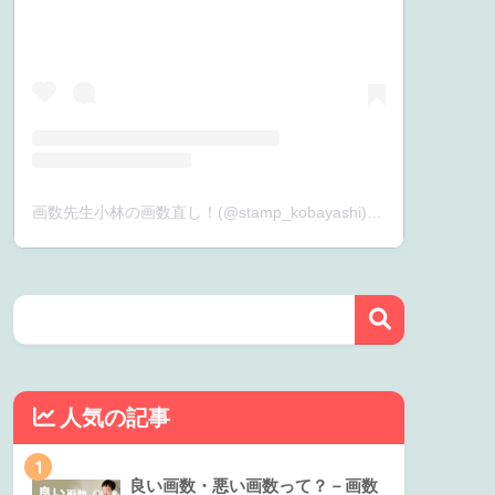
画数先生小林の画数直し！(@stamp_kobayashi)がシェアした投稿
人気の記事
1
良い画数・悪い画数って？－画数