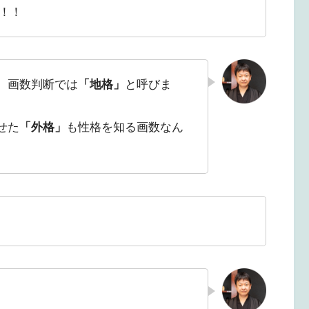
！！
。画数判断では
「地格」
と呼びま
せた
「外格」
も性格を知る画数なん