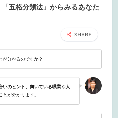
 －「五格分類法」からみるあなた
とが分かるのですか？
合いのヒント
、
向いている職業
や
人
ことが分かります。