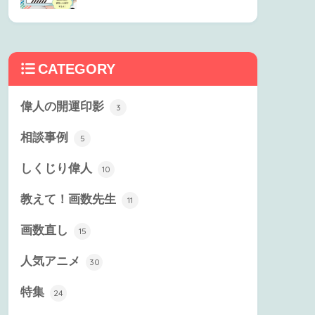
CATEGORY
偉人の開運印影
3
相談事例
5
しくじり偉人
10
教えて！画数先生
11
画数直し
15
人気アニメ
30
特集
24