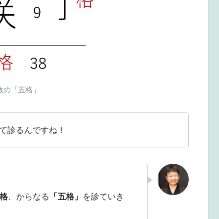
数の「五格」
けて診るんですね！
格
、からなる
「五格」
を診ていき