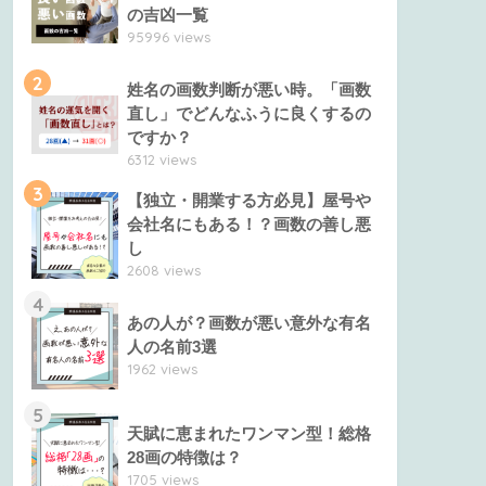
の吉凶一覧
95996 views
2
姓名の画数判断が悪い時。「画数
直し」でどんなふうに良くするの
ですか？
6312 views
3
【独立・開業する方必見】屋号や
会社名にもある！？画数の善し悪
し
2608 views
4
あの人が？画数が悪い意外な有名
人の名前3選
1962 views
5
天賦に恵まれたワンマン型！総格
28画の特徴は？
1705 views