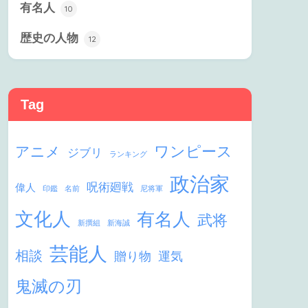
有名人
10
歴史の人物
12
Tag
ワンピース
アニメ
ジブリ
ランキング
政治家
呪術廻戦
偉人
印鑑
名前
尼将軍
文化人
有名人
武将
新撰組
新海誠
芸能人
相談
贈り物
運気
鬼滅の刃