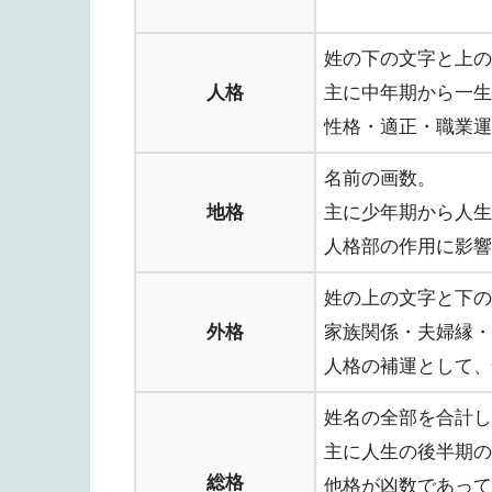
姓の下の文字と上の
人格
主に中年期から一生
性格・適正・職業運
名前の画数。
地格
主に少年期から人生
人格部の作用に影響
姓の上の文字と下の
外格
家族関係・夫婦縁・
人格の補運として、
姓名の全部を合計し
主に人生の後半期の
総格
他格が凶数であって