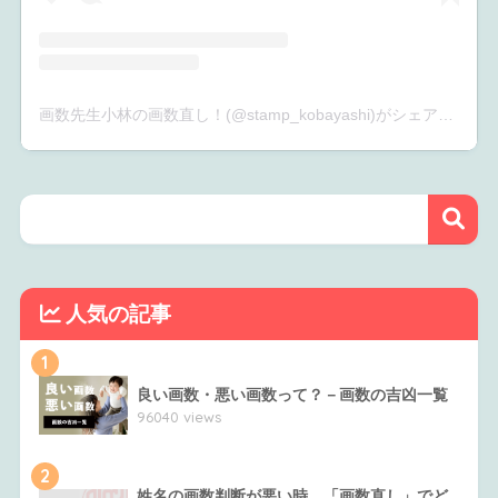
画数先生小林の画数直し！(@stamp_kobayashi)がシェアした投稿
人気の記事
1
良い画数・悪い画数って？－画数の吉凶一覧
96040 views
2
姓名の画数判断が悪い時。「画数直し」でど