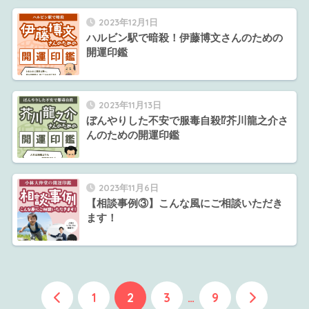
2023年12月1日
ハルビン駅で暗殺！伊藤博文さんのための
開運印鑑
2023年11月13日
ぼんやりした不安で服毒自殺⁉芥川龍之介さ
んのための開運印鑑
2023年11月6日
【相談事例③】こんな風にご相談いただき
ます！
1
2
3
…
9