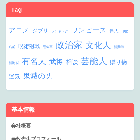
Tag
ワンピース
アニメ
ジブリ
偉人
ランキング
印鑑
政治家
文化人
呪術廻戦
名前
尼将軍
新撰組
芸能人
有名人
武将
相談
贈り物
新海誠
鬼滅の刃
運気
基本情報
会社概要
画数先生プロフィール