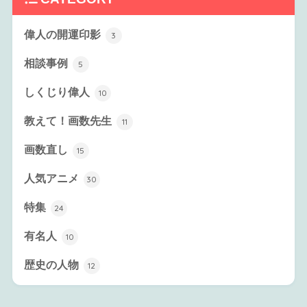
偉人の開運印影
3
相談事例
5
しくじり偉人
10
教えて！画数先生
11
画数直し
15
人気アニメ
30
特集
24
有名人
10
歴史の人物
12