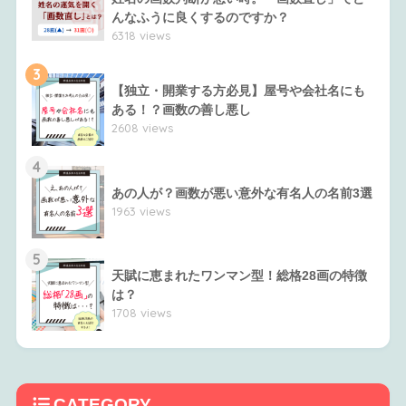
んなふうに良くするのですか？
6318 views
3
【独立・開業する方必見】屋号や会社名にも
ある！？画数の善し悪し
2608 views
4
あの人が？画数が悪い意外な有名人の名前3選
1963 views
5
天賦に恵まれたワンマン型！総格28画の特徴
は？
1708 views
CATEGORY