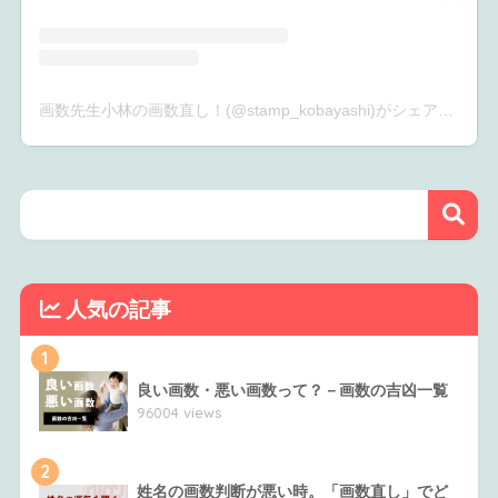
画数先生小林の画数直し！(@stamp_kobayashi)がシェアした投稿
人気の記事
1
良い画数・悪い画数って？－画数の吉凶一覧
96004 views
2
姓名の画数判断が悪い時。「画数直し」でど