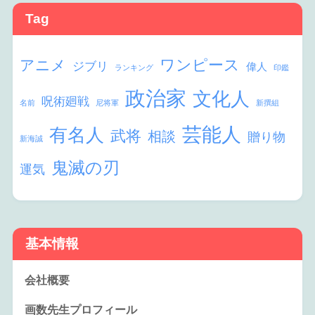
Tag
ワンピース
アニメ
ジブリ
偉人
ランキング
印鑑
政治家
文化人
呪術廻戦
名前
尼将軍
新撰組
芸能人
有名人
武将
相談
贈り物
新海誠
鬼滅の刃
運気
基本情報
会社概要
画数先生プロフィール