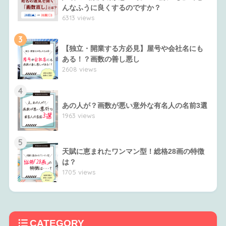
んなふうに良くするのですか？
6313 views
3
【独立・開業する方必見】屋号や会社名にも
ある！？画数の善し悪し
2608 views
4
あの人が？画数が悪い意外な有名人の名前3選
1963 views
5
天賦に恵まれたワンマン型！総格28画の特徴
は？
1705 views
CATEGORY