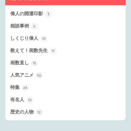
偉人の開運印影
3
相談事例
5
しくじり偉人
10
教えて！画数先生
11
画数直し
15
人気アニメ
30
特集
24
有名人
10
歴史の人物
12