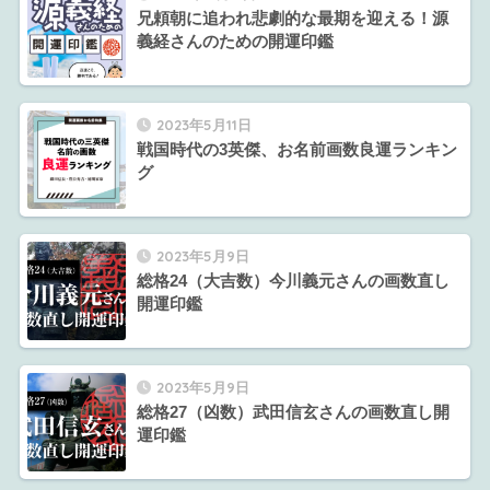
兄頼朝に追われ悲劇的な最期を迎える！源
義経さんのための開運印鑑
2023年5月11日
戦国時代の3英傑、お名前画数良運ランキン
グ
2023年5月9日
総格24（大吉数）今川義元さんの画数直し
開運印鑑
2023年5月9日
総格27（凶数）武田信玄さんの画数直し開
運印鑑